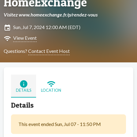
HomeExchange
Visitez www.homeexchange.fr/p/rendez-vous
insert_invitation
Sun, Jul 7, 2024 12:00 AM (EDT)
wifi
View Event
Questions?
Contact Event Host
info
wifi
DETAILS
LOCATION
Details
This event ended Sun, Jul 07 - 11:50 PM